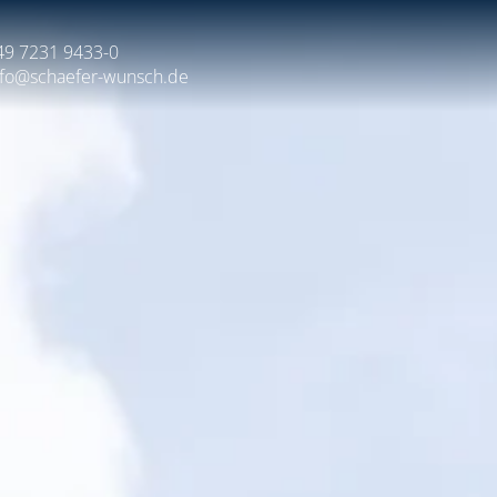
49 7231 9433-0
nfo@schaefer-wunsch.de