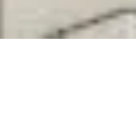
Karlsruhe
2 Hochhäuser mit jeweils 177 Wohneinheiten und 149
Tiefgaragen sowie 183 Wohneinheiten und 159
Tiefgaragen