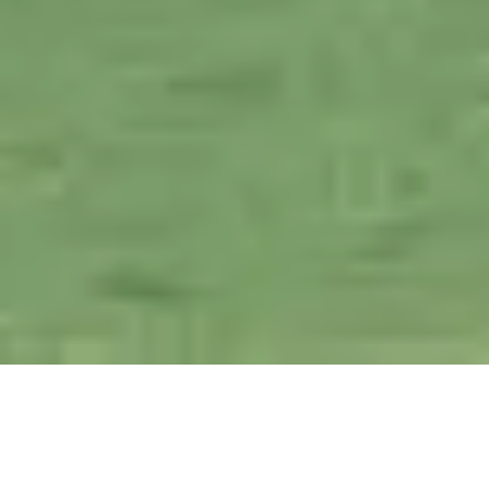
Freudenstadt
Gemischt genutztes Objekt mit 260 Wohneinheiten,